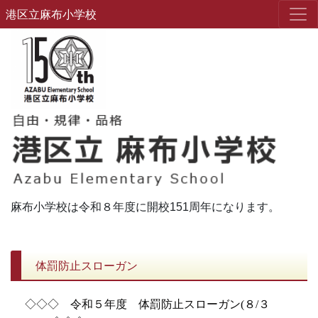
港区立麻布小学校
麻布小学校は令和８年度に開校151周年になります。
体罰防止スローガン
◇◇◇ 令和５年度 体罰防止スローガン(８/３