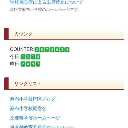
学校感染症による出席停止について
港区立麻布小学校のホームページです。
カウンタ
COUNTER
2
8
7
8
6
3
3
今日
1
2
1
9
昨日
2
0
9
7
リンクリスト
麻布小学校PTAブログ
麻布小学校同窓会
文部科学省ホームページ
東京都教育委員会ホームページ