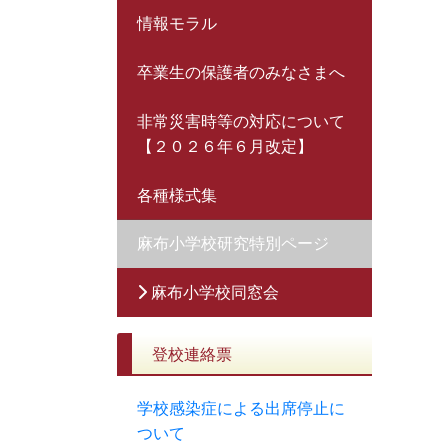
情報モラル
卒業生の保護者のみなさまへ
非常災害時等の対応について
【２０２６年６月改定】
各種様式集
麻布小学校研究特別ページ
麻布小学校同窓会
登校連絡票
学校感染症による出席停止に
ついて