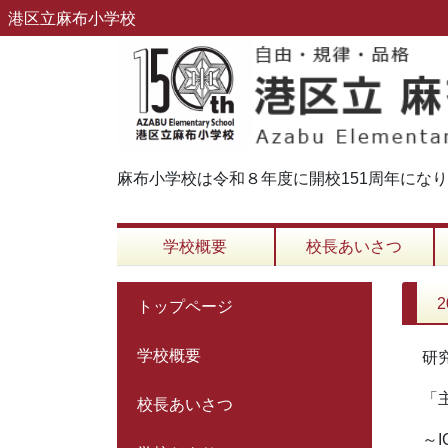
港区立麻布小学校
麻布小学校は令和８年度に開校151周年にな
学校概要
校長あいさつ
トップページ
学校概要
研
「
校長あいさつ
～