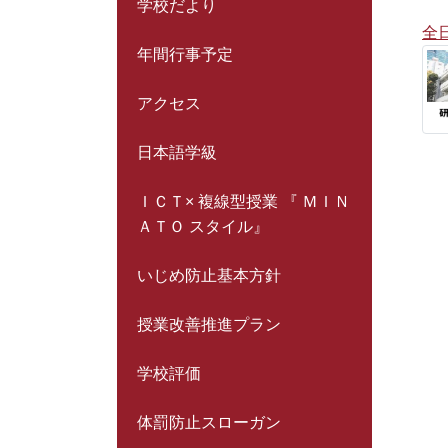
学校だより
全
年間行事予定
アクセス
日本語学級
ＩＣＴ× 複線型授業 『 ＭＩＮ
ＡＴＯ スタイル』
いじめ防止基本方針
授業改善推進プラン
学校評価
体罰防止スローガン