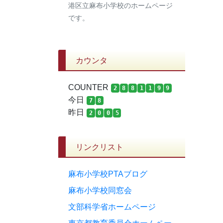
港区立麻布小学校のホームページ
です。
カウンタ
COUNTER
2
8
8
1
1
9
9
今日
7
8
昨日
2
0
0
5
リンクリスト
麻布小学校PTAブログ
麻布小学校同窓会
文部科学省ホームページ