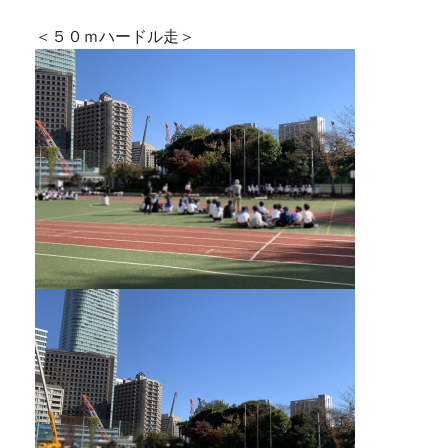
＜５０ｍハードル走＞